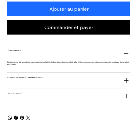
Ajouter au panier
Commander et payer
DÉTAILS D'ARTICLE
Détails d'article. Saisissez ici les caractéristiques de l'article : taille, matière et autres détails utiles. Cet emplacement est idéal pour expliquer les avantages de cet article
à vos clients.
POLITIQUE D'ÉCHANGE ET DE REMBOURSEMENT
INFO DE LIVRAISON