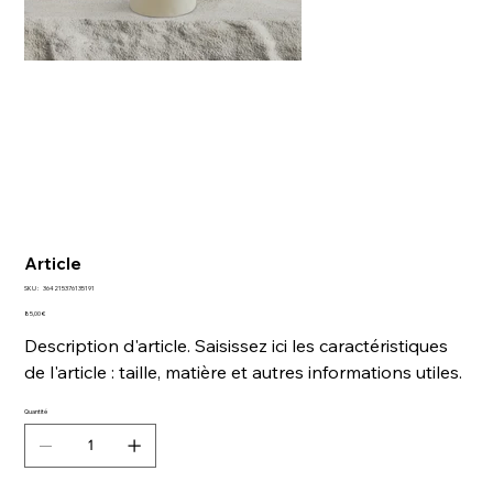
Article
SKU
SKU :
364215376135191
364215376135191
Prix
85,00 €
Description d'article. Saisissez ici les caractéristiques
de l'article : taille, matière et autres informations utiles.
Quantité