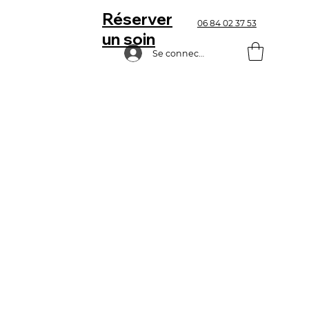
Réserver
06 84 02 37 53
un soin
Se connecter